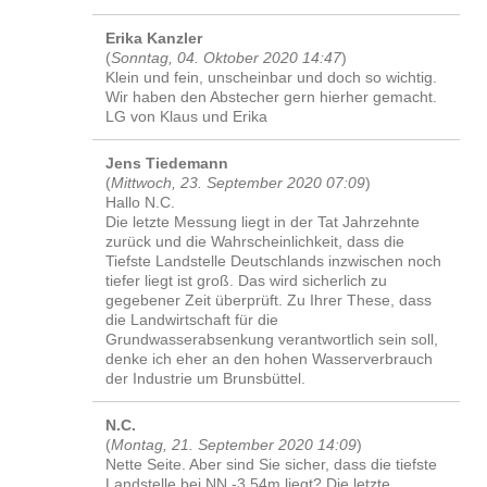
Erika Kanzler
(
Sonntag, 04. Oktober 2020 14:47
)
Klein und fein, unscheinbar und doch so wichtig.
Wir haben den Abstecher gern hierher gemacht.
LG von Klaus und Erika
Jens Tiedemann
(
Mittwoch, 23. September 2020 07:09
)
Hallo N.C.
Die letzte Messung liegt in der Tat Jahrzehnte
zurück und die Wahrscheinlichkeit, dass die
Tiefste Landstelle Deutschlands inzwischen noch
tiefer liegt ist groß. Das wird sicherlich zu
gegebener Zeit überprüft. Zu Ihrer These, dass
die Landwirtschaft für die
Grundwasserabsenkung verantwortlich sein soll,
denke ich eher an den hohen Wasserverbrauch
der Industrie um Brunsbüttel.
N.C.
(
Montag, 21. September 2020 14:09
)
Nette Seite. Aber sind Sie sicher, dass die tiefste
Landstelle bei NN -3,54m liegt? Die letzte