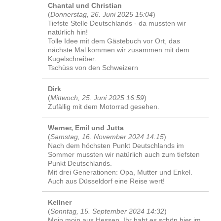
Chantal und Christian
(
Donnerstag, 26. Juni 2025 15:04
)
Tiefste Stelle Deutschlands - da mussten wir
natürlich hin!
Tolle Idee mit dem Gästebuch vor Ort, das
nächste Mal kommen wir zusammen mit dem
Kugelschreiber.
Tschüss von den Schweizern
Dirk
(
Mittwoch, 25. Juni 2025 16:59
)
Zufällig mit dem Motorrad gesehen.
Werner, Emil und Jutta
(
Samstag, 16. November 2024 14:15
)
Nach dem höchsten Punkt Deutschlands im
Sommer mussten wir natürlich auch zum tiefsten
Punkt Deutschlands.
Mit drei Generationen: Opa, Mutter und Enkel.
Auch aus Düsseldorf eine Reise wert!
Kellner
(
Sonntag, 15. September 2024 14:32
)
Moin moin aus Hessen. Ihr habt es schön hier im