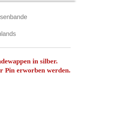
hsenbande
hlands
ndewappen in silber.
r Pin
erworben werden.