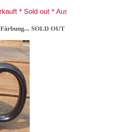
uft * Sold out * Ausverkauft * Sold out <<
ne Färbung... SOLD OUT