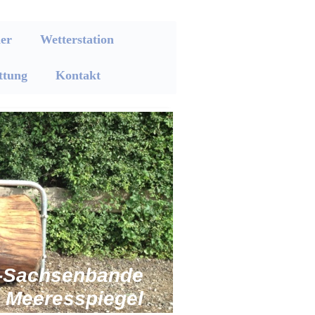
er
Wetterstation
ttung
Kontakt
rf-Sachsenbande
 Meeresspiegel