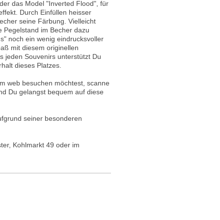
der das Model "Inverted Flood", für
fekt. Durch Einfüllen heisser
echer seine Färbung. Vielleicht
e Pegelstand im Becher dazu
s" noch ein wenig eindrucksvoller
aß mit diesem originellen
s jeden Souvenirs unterstützt Du
halt dieses Platzes.
 im web besuchen möchtest, scanne
d Du gelangst bequem auf diese
aufgrund seiner besonderen
ter, Kohlmarkt 49 oder im