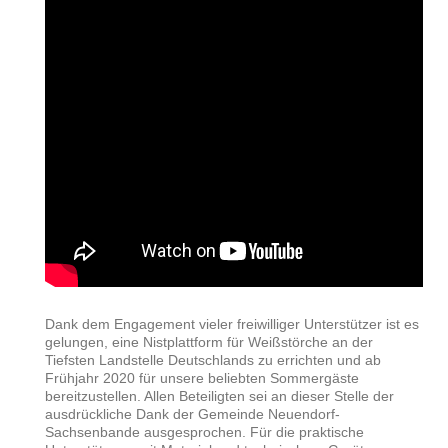
Dank dem Engagement vieler freiwilliger Unterstützer ist es
gelungen, eine Nistplattform für Weißstörche an der
Tiefsten Landstelle Deutschlands zu errichten und ab
Frühjahr 2020 für unsere beliebten Sommergäste
bereitzustellen. Allen Beteiligten sei an dieser Stelle der
ausdrückliche Dank der Gemeinde Neuendorf-
Sachsenbande ausgesprochen. Für die praktische